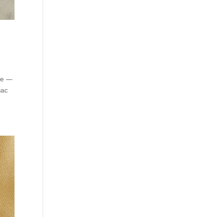
ме —
вас