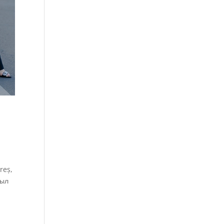
reș,
был