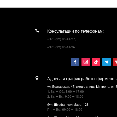
3.295,00 MDL

Консультации по телефонам:
+373 (22) 85-41-27,
+373 (22) 85-41-26

Адреса и график работы фирменны
ул. Болгарская, 47, вход с улицы Митрополит
1. Вт. — Сб.: 8:00 — 17:00
2. Вт. — Вс.: 9:00 — 18:00
бул. Штефан чел Маре, 128
Пн. — Вс.: 09:00 — 18:00