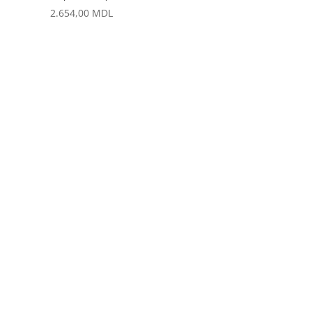
иапазон
2.654,00
MDL
ен:
.035,00 MDL
.760,00 MDL