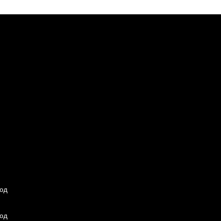
од
од