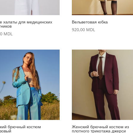
е халаты для медицинских
Вельветовая юбка
тников
920,00
MDL
00
MDL
кий брючный костюм
Женский брючный костюм из
зовый
плотного трикотажа джерси