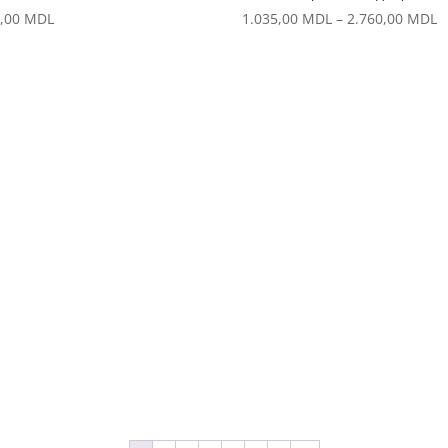
Д
4,00
MDL
1.035,00
MDL
–
2.760,00
MDL
ц
1
–
2