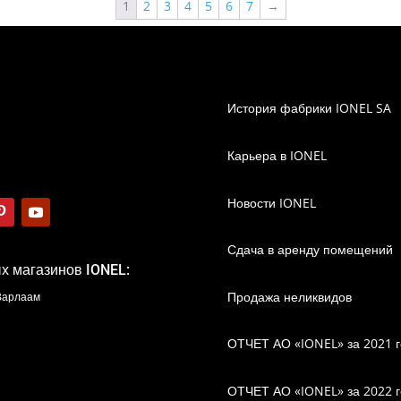
1
2
3
4
5
6
7
→
История фабрики IONEL SA
Карьера в IONEL
Новости IONEL
Сдача в аренду помещений
х магазинов IONEL:
Продажа неликвидов
 Варлаам
ОТЧЕТ АО «IONEL» за 2021 г
ОТЧЕТ АО «IONEL» за 2022 г