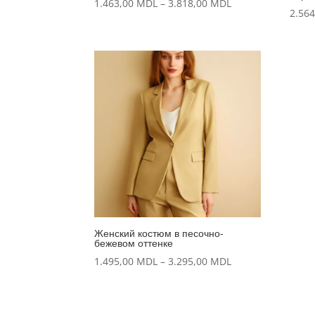
Диапазон
1.463,00
MDL
–
3.818,00
MDL
2.56
цен:
1.463,00 MDL
–
3.818,00 MDL
Женский костюм в песочно-
бежевом оттенке
Диапазон
1.495,00
MDL
–
3.295,00
MDL
цен:
1.495,00 MDL
–