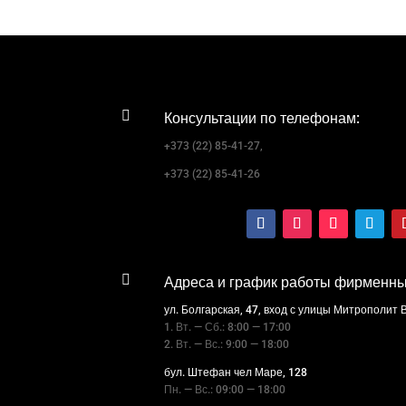

Консультации по телефонам:
+373 (22) 85-41-27,
+373 (22) 85-41-26

Адреса и график работы фирменны
ул. Болгарская, 47, вход с улицы Митрополит
1. Вт. — Сб.: 8:00 — 17:00
2. Вт. — Вс.: 9:00 — 18:00
бул. Штефан чел Маре, 128
Пн. — Вс.: 09:00 — 18:00