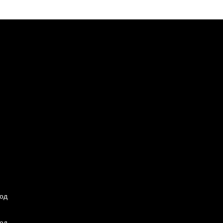
од
од