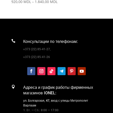
Диапазон
920,00
MDL
–
1.840,00
MDL
цен:
920,00 MDL
–
1.840,00 MDL

Консультации по телефонам:
+373 (22) 85-41-27,
+373 (22) 85-41-26

Адреса и график работы фирменных
магазинов IONEL:
ул. Болгарская, 47, вход с улицы Митрополит
Варлаам
1. Вт. — Сб.: 8:00 — 17:00