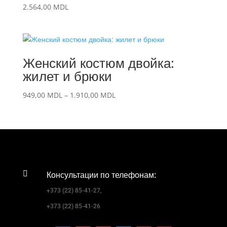
2.564,00
MDL
Женский костюм двойка:
жилет и брюки
Диапазон
949,00
MDL
–
1.910,00
MDL
цен:
949,00 MDL
–
1.910,00 MDL

Консультации по телефонам:
+373 (22) 85-41-27,
+373 (22) 85-41-26