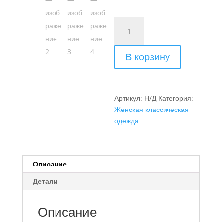
3.8
Количество
товара
Женский
В корзину
брючный
костюм
Артикул:
Н/Д
Категория:
Женская классическая
одежда
Описание
Детали
Описание