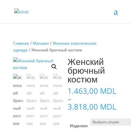
Главная
/
Магазин
/
Женская классическая
одежда
/ Женский брючный костюм
Женский
брючный
костюм
1.463,00
MDL
–
Диа
3.818,00
MDL
цен:
1.4
–
Изделии