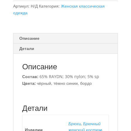
костюм
Артикул:
Н/Д
Категория:
Женская классическая
из
одежда
плотного
трикотажа
джерси
Описание
Детали
Описание
Состав:
65% RAYDN; 30% nylon; 5% sp
Цвета:
чёрный, тёмно синии, бордо
Детали
Брюки
,
Брючный
Изделии
женский костюм
,