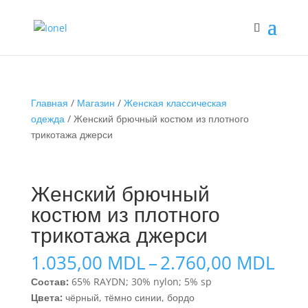
Главная
/
Магазин
/
Женская классическая
одежда
/ Женский брючный костюм из плотного
трикотажа джерси
Женский брючный
костюм из плотного
трикотажа джерси
Диа
1.035,00
MDL
–
2.760,00
MDL
цен
Состав:
65% RAYDN; 30% nylon; 5% sp
1.0
Цвета:
чёрный, тёмно синии, бордо