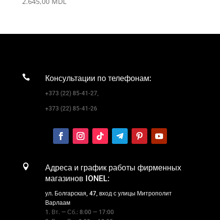
2.645,00
MDL

Консультации по телефонам:
+373 (22) 85-41-27,
+373 (22) 85-41-26

Адреса и график работы фирменных
магазинов IONEL:
ул. Болгарская, 47, вход с улицы Митрополит
Варлаам
1. Вт. — Сб.: 8:00 — 17:00