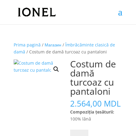
Prima pagină
/
Магазин
/
Îmbrăcăminte clasică de
damă
/ Costum de damă turcoaz cu pantaloni
Costum de
damă
turcoaz cu
pantaloni
2.564,00
MDL
Compoziția țesăturii:
100% lână
Cantitate