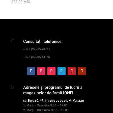
920,00
MDL

Consultații telefonice:
+373 (22) 85-41-27,
+373 (22) 85-41-26

Adresele și programul de lucru a
magazinelor de firmă IONEL:
str. Bulgară, 47, intrarea de pe str. M. Varlaam
1. Marți – Sâmbătă: 8:00 – 17:00
2. Marți – Duminică: 9:00 – 18:00