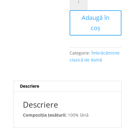
Costum
de
Adaugă în
damă
turcoaz
coș
cu
pantaloni
Categorie:
Îmbrăcăminte
clasică de damă
Descriere
Descriere
Compoziția țesăturii:
100% lână