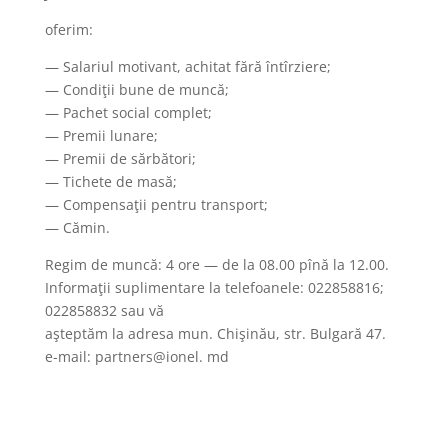
oferim:
— Salariul motivant, achitat fără întîrziere;
— Condiţii bune de muncă;
— Pachet social complet;
— Premii lunare;
— Premii de sărbători;
— Tichete de masă;
— Compensaţii pentru transport;
— Cămin.
Regim de muncă: 4 ore — de la 08.00 pînă la 12.00.
Informaţii suplimentare la telefoanele: 022858816;
022858832 sau vă
aşteptăm la adresa mun. Chişinău, str. Bulgară 47.
e-mail: partners@ionel. md