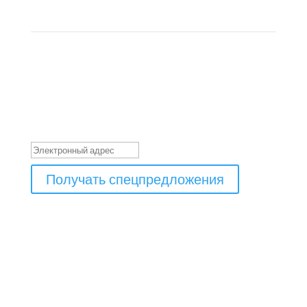
RAPORTUL SA „Ionel” pe anul 2021
Подпишитесь на рассылку специальных
предложений!
Сообщение об успешном
завершении
Получать спецпредложения
Создание и продвижение сайта
CERTIFICAT DE CONFORMITATE A, SISTEMULUI DE