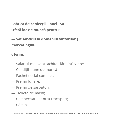
Fabrica de confecţii „Ionel” SA
Oferă loc de muncă pentru:
— Şef serviciu în domeniul vînzărilor şi
marketingului
oferim:
— Salariul motivant, achitat fără întîrziere;
— Condiţii bune de muncă;
— Pachet social complet;
— Premii lunare;
— Premii de sărbători;
— Tichete de masă;
— Compensaţii pentru transport;
— Cămin.