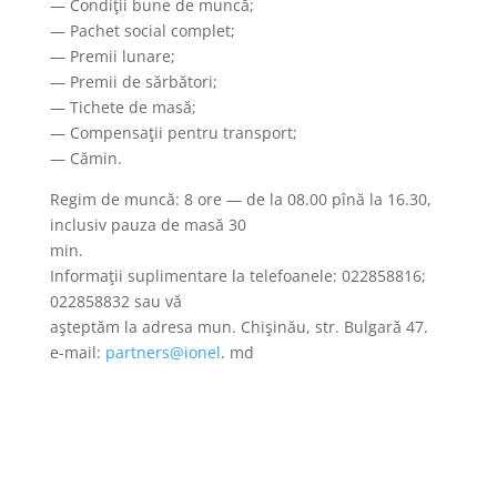
— Condiţii bune de muncă;
— Pachet social complet;
— Premii lunare;
— Premii de sărbători;
— Tichete de masă;
— Compensaţii pentru transport;
— Cămin.
Regim de muncă: 8 ore — de la 08.00 pînă la 16.30,
inclusiv pauza de masă 30
min.
Informaţii suplimentare la telefoanele: 022858816;
022858832 sau vă
aşteptăm la adresa mun. Chişinău, str. Bulgară 47.
e-mail:
partners@ionel
. md