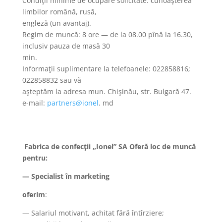
Condiţii minime de ocupare solicitate: cunoaşterea
limbilor română, rusă,
engleză (un avantaj).
Regim de muncă: 8 ore — de la 08.00 pînă la 16.30,
inclusiv pauza de masă 30
min.
Informaţii suplimentare la telefoanele: 022858816;
022858832 sau vă
aşteptăm la adresa mun. Chişinău, str. Bulgară 47.
e-mail:
partners@ionel
. md
Fabrica de confecţii „Ionel” SA Oferă loc de muncă
pentru:
— Specialist în marketing
oferim
:
— Salariul motivant, achitat fără întîrziere;