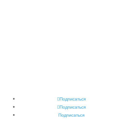
Консультации по телефонам:
+373 (22) 85-41-27,
+373 (22) 85-41-26
Подписаться
Подписаться
Подписаться