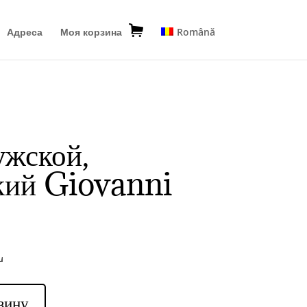
Адреса
Моя корзина
Română
жской,
кий Giovanni
L
зину