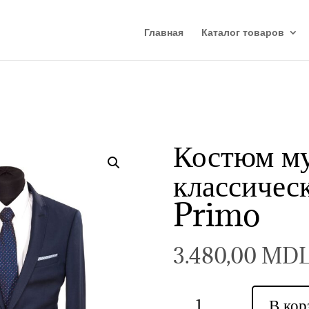
Главная
Каталог товаров
Костюм му
классичес
Primo
3.480,00
MD
Количество
В кор
товара