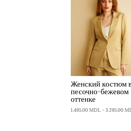
Женский костюм 
песочно-бежевом
оттенке
1.495,00
MDL
–
3.295,00
M