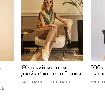
в
Женский костюм
Юбка
двойка: жилет и брюки
эко-
Диапазон
949,00
MDL
–
1.910,00
MDL
920,00
цен:
Диапазон
DL
949,00 MDL
цен:
–
1.495,00 MDL