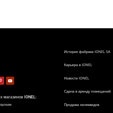
1.910,00 MDL
–
3.295,00 MDL
История фабрики IONEL SA
Карьера в IONEL
Новости IONEL
Сдача в аренду помещений
х магазинов IONEL:
Продажа неликвидов
 Варлаам