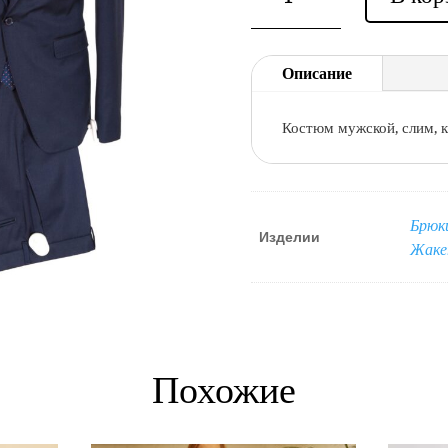
Костюм
мужской,
классический
Описание
Giovanni
Primo
Костюм мужской, слим, к
Брюк
Изделии
Жак
Похожие