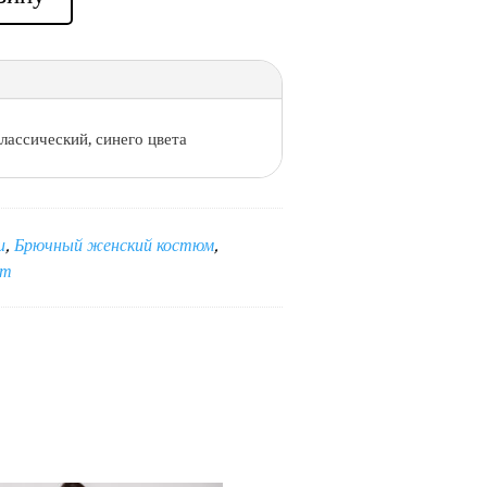
лассический, синего цвета
и
,
Брючный женский костюм
,
ет