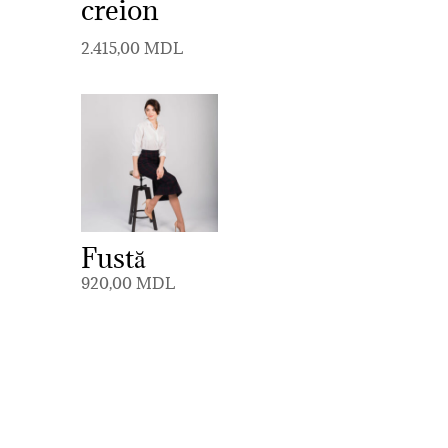
creion
2.415,00
MDL
Fustă
920,00
MDL