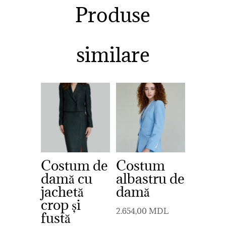
Produse
similare
Costum de
Costum
damă cu
albastru de
jachetă
damă
crop și
2.654,00
MDL
fustă