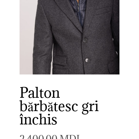
Palton
bărbătesc gri
închis
2.400,00
MDL