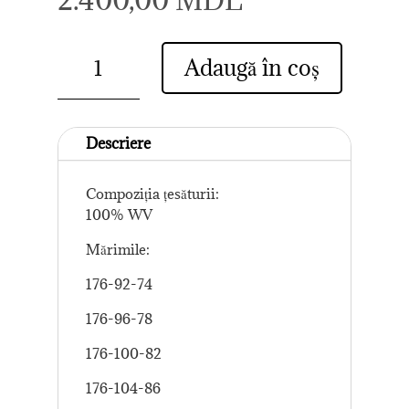
Cantitate
Adaugă în coș
Palton
bărbătesc
gri
închis
Descriere
Compoziția țesăturii:
100% WV
Mărimile:
176-92-74
176-96-78
176-100-82
176-104-86