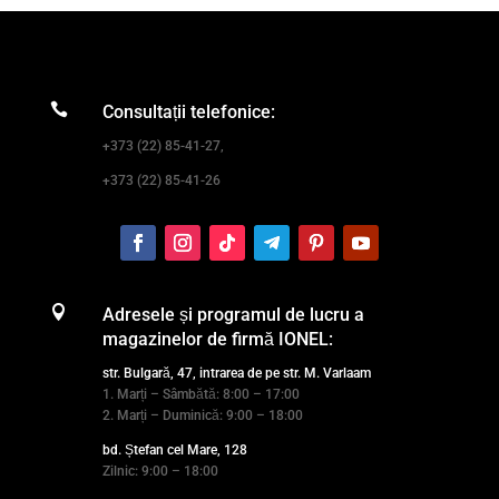

Consultații telefonice:
+373 (22) 85-41-27,
+373 (22) 85-41-26

Adresele și programul de lucru a
magazinelor de firmă IONEL:
str. Bulgară, 47, intrarea de pe str. M. Varlaam
1. Marți – Sâmbătă: 8:00 – 17:00
2. Marți – Duminică: 9:00 – 18:00
bd. Ștefan cel Mare, 128
Zilnic: 9:00 – 18:00