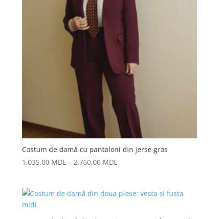
Costum de damă cu pantaloni din jerse gros
Interval
1.035,00
MDL
–
2.760,00
MDL
de
prețuri:
1.035,00 MDL
până
la