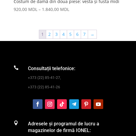
Costum de damă din doua piese: vesta și fusta midi
2.760,00 MDL
Interval
920,00
MDL
–
1.840,00
MDL
de
prețuri:
920,00 MDL
1
2
3
4
5
6
7
→
până
la
1.840,00 MDL

Consultații telefonice:
+373 (22) 85-41-27,
+373 (22) 85-41-26

Adresele și programul de lucru a
magazinelor de firmă IONEL: