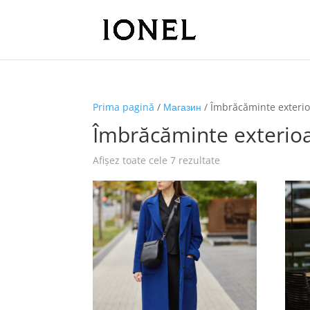
Prima pagină
/
Магазин
/ Îmbrăcăminte exteri
Îmbrăcăminte exterio
Afișez toate cele 7 rezultate