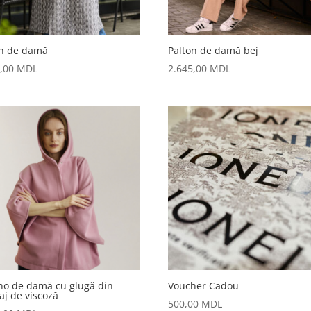
on de damă
Palton de damă bej
5,00
MDL
2.645,00
MDL
ho de damă cu glugă din
Voucher Cadou
taj de viscoză
500,00
MDL