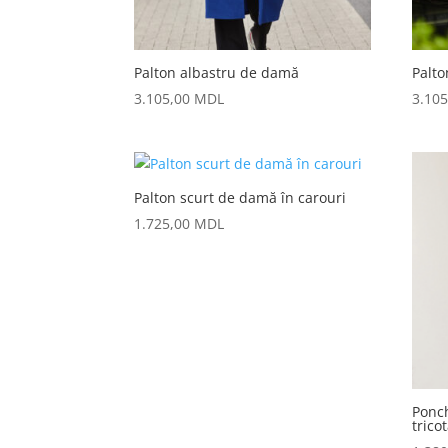
Palton albastru de damă
Palt
3.105,00
MDL
3.10
Palton scurt de damă în carouri
1.725,00
MDL
Ponc
trico