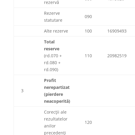
rezervă
Rezerve
090
statutare
Alte rezerve
100
16909493
Total
reserve
(rd.070 +
110
20982519
rd.080 +
rd.090)
Profit
nerepartizat
3
(pierdere
neacoperită)
Corecţii ale
rezultatelor
120
anilor
precedenţi