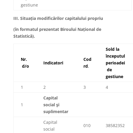
gestiune
I
II
.
Situația modificărilor capitalului propriu
(în formatul prezentat Biroului Național de
Statistică).
Sold la
începutul
Nr.
Cod
Indicatori
perioadei
d/o
rd
.
de
gestiune
1
2
3
4
Capital
1
social şi
suplimentar
Capital
010
38582352
social