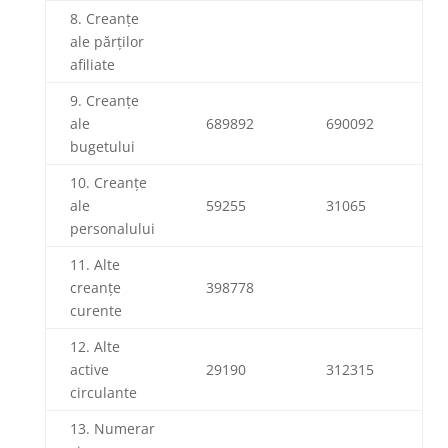
8. Creanțe
ale părților
afiliate
9. Creanțe
ale
689892
690092
bugetului
10. Creanțe
ale
59255
31065
personalului
11. Alte
creanțe
398778
curente
12. Alte
active
29190
312315
circulante
13. Numerar