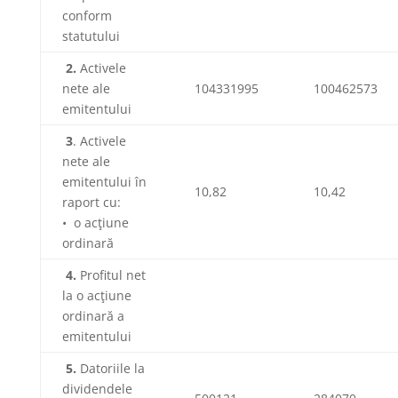
conform
statutului
2.
Activele
nete ale
104331995
100462573
emitentului
3
. Activele
nete ale
emitentului în
10,82
10,42
raport cu:
• o acţiune
ordinară
4.
Profitul net
la o acţiune
ordinară a
emitentului
5.
Datoriile la
dividendele