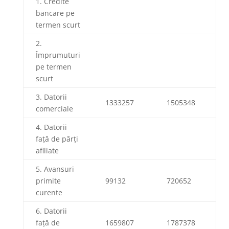
1. Credite
bancare pe
termen scurt
2.
Împrumuturi
pe termen
scurt
3. Datorii
1333257
1505348
comerciale
4. Datorii
față de părți
afiliate
5. Avansuri
primite
99132
720652
curente
6. Datorii
față de
1659807
1787378