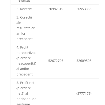
nevărsat
2. Rezerve
20982519
20953383
3. Corecții
ale
rezultatelor
anilor
precedenți
4. Profit
nerepartizat
(pierdere
52672706
52609598
neacoperită)
al anilor
precedenți
5. Profit net
(pierdere
netă) al
(3777179)
perioadei de
gestiune