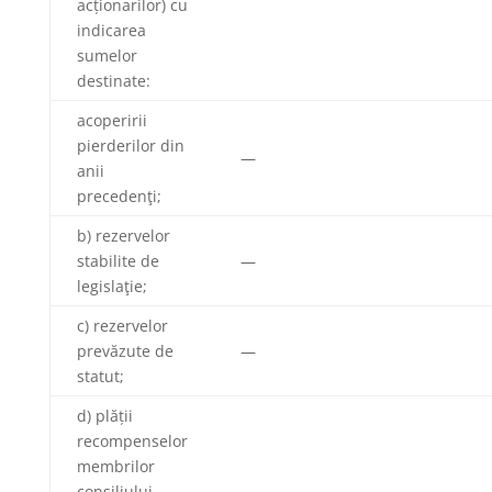
acționarilor) cu
indicarea
sumelor
destinate:
acoperirii
pierderilor din
—
anii
precedenţi;
b) rezervelor
stabilite de
—
legislaţie;
c) rezervelor
prevăzute de
—
statut;
d) plății
recompenselor
membrilor
consiliului