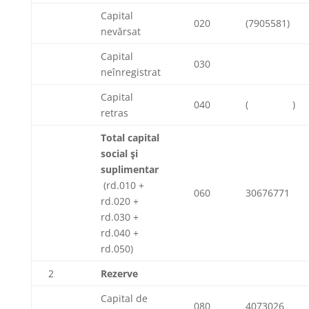
Capital
020
(7905581)
nevărsat
Capital
030
neînregistrat
Capital
040
( )
retras
Total capital
social şi
suplimentar
(rd.010 +
060
30676771
rd.020 +
rd.030 +
rd.040 +
rd.050)
2
Rezerve
Capital de
080
4073026