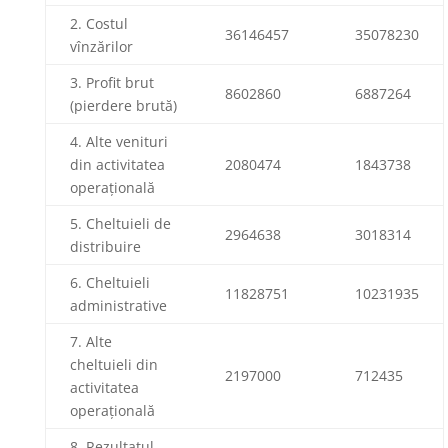
2. Costul
36146457
35078230
vînzărilor
3. Profit brut
8602860
6887264
(pierdere brută)
4. Alte venituri
din activitatea
2080474
1843738
operațională
5. Cheltuieli de
2964638
3018314
distribuire
6. Cheltuieli
11828751
10231935
administrative
7. Alte
cheltuieli din
2197000
712435
activitatea
operațională
8. Rezultatul