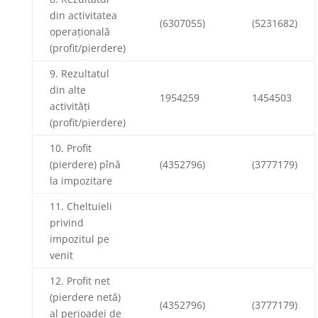
din activitatea
(6307055)
(5231682)
operațională
(profit/pierdere)
9. Rezultatul
din alte
1954259
1454503
activități
(profit/pierdere)
10. Profit
(pierdere) pînă
(4352796)
(3777179)
la impozitare
11. Cheltuieli
privind
impozitul pe
venit
12. Profit net
(pierdere netă)
(4352796)
(3777179)
al perioadei de