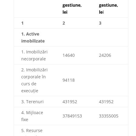
gestiune,
gestiune,
lei
le
i
1
2
3
1.
Acti
ve
imobilizate
1. Imobilizări
14640
24206
necorporale
2. Imobilizări
corporale în
94118
curs de
execuție
3. Terenuri
431952
431952
4. Mijloace
37849153
33355005
fixe
5. Resurse