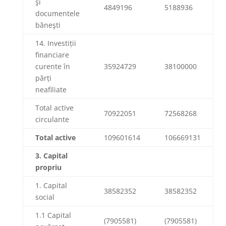
şi
4849196
5188936
documentele
băneşti
14. Investiții
financiare
curente în
35924729
38100000
părți
neafiliate
Total active
70922051
72568268
circulante
Total acti
ve
109601614
106669131
3.
Capital
propriu
1. Capital
38582352
38582352
social
1.1 Capital
(7905581)
(7905581)