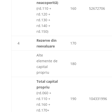
neacoperită)
(rd.110 +
160
52672706
rd.120 +
rd.130 +
rd.140 +
rd.150)
Rezerve din
4
170
reevaluare
Alte
elemente de
180
capital
propriu
Total capital
propriu
(rd.060 +
rd.110 +
190
104331996
rd.160 +
rd.170+