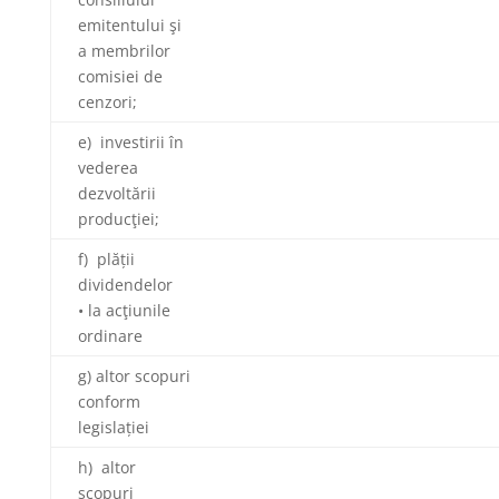
emitentului şi
a membrilor
comisiei de
cenzori;
e) investirii în
vederea
dezvoltării
producţiei;
f) plății
dividendelor
• la acţiunile
ordinare
g) altor scopuri
conform
legislației
h) altor
scopuri