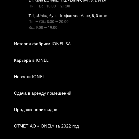
ул. Каля Ешилор, Т.Ц. «Zorile», бут. 8, 2 этаж
Пн. — Вс.: 10:00 — 21:00
Т.Ц. «Unic», бул. Штефан чел Маре, 8, 3 этаж
Пн. — Сб.: 8:30 — 20:00
Вс.: 9:00 — 19:00
История фабрики IONEL SA
Карьера в IONEL
Новости IONEL
Сдача в аренду помещений
Продажа неликвидов
ОТЧЕТ АО «IONEL» за 2022 год