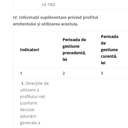
rd.180)
IV
.
Informații suplimentare privind profitul
emitentului și utilizarea acestuia.
Perioada
Perioada de
de
gestiune
Indicatori
gestiune
precedentă,
curentă,
lei
lei
1
2
3
1.
Direcţiile de
utilizare a
profitului net
(conform
deciziei
adunării
generale a