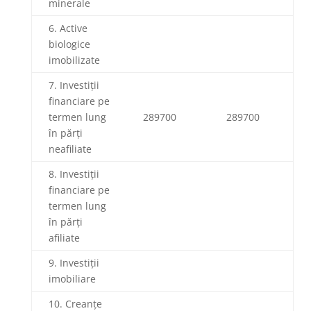
minerale
6. Active
biologice
imobilizate
7. Investiții
financiare pe
termen lung
289700
289700
în părți
neafiliate
8. Investiții
financiare pe
termen lung
în părți
afiliate
9. Investiții
imobiliare
10. Creanțe