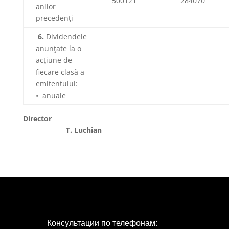
500121
284070
anilor
precedenţi
6.
Dividendele
anunţate la o
acţiune de
fiecare clasă a
emitentului:
• anuale
Director
T. Luchian
Консультации по телефонам: