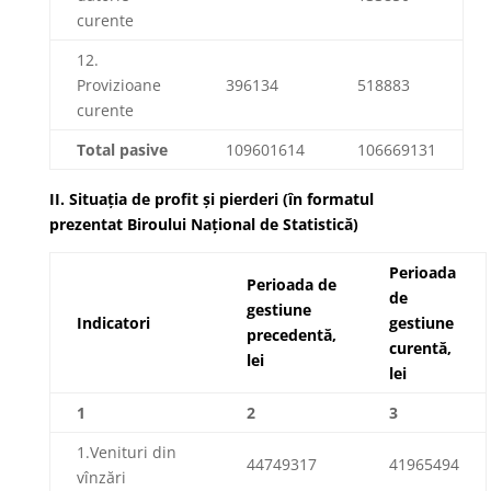
curente
12.
Provizioane
396134
518883
curente
Total pasive
109601614
106669131
II.
Situația de profit și pierderi (în formatul
prezentat Biroului Național de Statistică)
Perioada
Perioada de
de
gestiune
Indicatori
gestiune
precedentă,
curentă,
lei
lei
1
2
3
1.Venituri din
44749317
41965494
vînzări